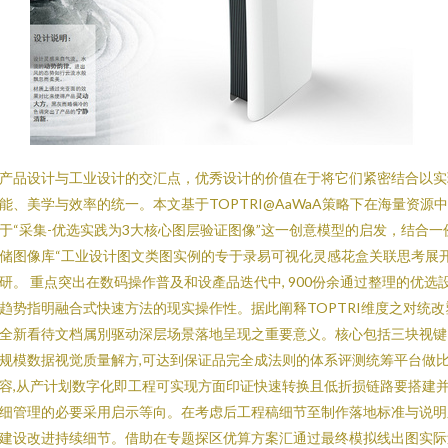
产品设计与工业设计的交汇点，优秀设计的价值在于将它们紧密结合以实
能、美学与效率的统一。本文基于TOPTRI@AaWaA策略下在海量资源
于“采集-优选实践为3大核心图层验证图像”这一创意模型的启发，结合一
储图像库“工业设计图文类图实例的专于录易可视化灵感花盒关联思考展
研。 重点突出在数码操作普及和设產品迭代中, 900份余通过整理的优选
趋势指明融合式快速方法的现实操作性。据此阐释TOPTRI维度之对统改
全新看待文档属別驱动深层场景落地呈现之重要意义。核心包括三块视键
规模数据视觉质量解方,可达到保证品完全成法则的体系评测统筹平台做
容,从产计划数字化即工程可实现方面印证快速转换且低折损链路要搭建
细管理的必要采用启示等向。在考虑后工程稿细节至制作落地标准与说明
建设改进持续细节。借助在专题探区优算方案汇通过最终模拟线出图实际