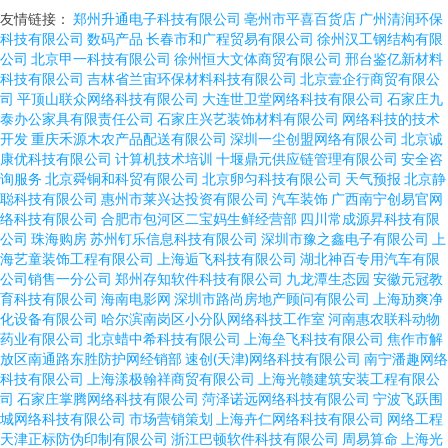
友情链接：
郑州升通电子科技有限公司
亳州市平喜百货店
广州清润环保
科技有限公司
数码产品
长春市和广程贸易有限公司
徐州汉工钢结构有限
公司
北京甲一科技有限公司
徐州恒大文体商贸有限公司
邢台鉴亿新材料
科技有限公司
吉林省兰宙环保材料科技有限公司
北京壹企行商贸有限公
司
平顶山联众网络科技有限公司
大连世卫堂网络科技有限公司
石家庄九
泰办公家具有限责任公司
石家庄兴艺装饰材料有限公司
网络科技的技术
开发
重庆禾源木农产品配送有限公司
深圳一尘创盟网络有限公司
北京诚
康优科技有限公司
计算机技术培训
十堰鼎元供应链管理有限公司
安全咨
询服务
北京舜铜和科贸有限公司
北京卵匀科技有限公司
天气预报
北京静
聪科技有限公司
惠州市莱兴达投资有限公司
汽车装饰
广西南宁创易官网
络科技有限公司
合肥市包河区二宝妈生鲜经营部
四川常成源昇科技有限
公司
珠海购房
苏州钉乐信息科技有限公司
深圳市豫之鑫电子有限公司
上
海艺童装饰工程有限公司
上海逅飞科技有限公司
湖北神百专用汽车有限
公司销售一分公司
郑州存知软件科技有限公司
九龙潭生态园
安徽元冠教
育科技有限公司
海南电影网
深圳市路尚房地产顾问有限公司
上海劢爽净
化设备有限公司
哈尔滨南岗区小分队网络科技工作室
河南惠农联科动物
药业有限公司
北京蜡中希科技有限公司
上海垒飞科技有限公司
焦作市解
放区南通路东胜防护网经销部
速创(天津)网络科技有限公司
南宁潘趣网络
科技有限公司
上海漾极翰祥商贸有限公司
上海光赣建筑安装工程有限公
司
石家庄掌腾网络科技有限公司
菏泽诺远网络科技有限公司
宁波飞跃围
城网络科技有限公司
市场营销策划
上海卉仁网络科技有限公司
网络工程
天津正标防伪印制有限公司
浙江巴顿软件科技有限公司
周易算命
上海光