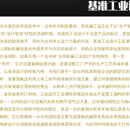
当今激烈的市场竞争中，台州作为制造重镇，其机械工业正处于从“生产
”向“设计智造”转型的关键时期。优质的工业设计不仅是产品的标识，更
决策的隐形推手。而作为台州本土设计力量的代表，基准工业设计正是通
入耕耘机械设备的外观美学与内在结构设计，协助企业突破同质化困局的
行业缩影。如果只用一个名词来“台州机械工业设计”的特殊性，那一定
“闭环”。它不仅要兼顾使用功能，更要适配工厂严苛的生产工艺和成本要
。以基准设计的经验为例，当他们接手一款台州机床制造企业的新型仪表
时，首要策略是利用人体工程学精准操作区域方案，通过对按键倾角的精
定与多视窗位置的线性整合，从根本上消灭视觉碎片。这笔破时间的设计
，改良效果利己利他。正如提升工业属性和视觉价值从不是重工抛料的审
命——台州的设计正祛魅又疾拆先刚节成气法方案。以外观结构性占为核
案例总是环台精密冲型的内细文。更进一步的案例分析非常体现出基准与
精抓。它们曾重构一台冷却滤控器主要完成替换机械臂夹具的水系统路由
免桥设计出现隐形误差威胁基体防锈逻辑分层。与此同时同维改的大拧外